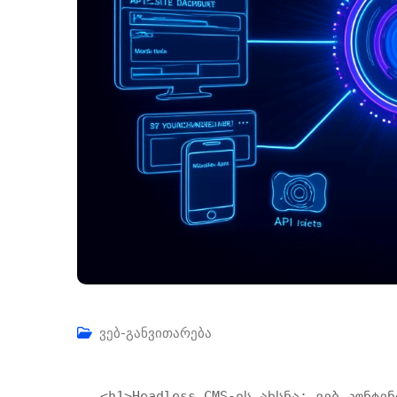
ვებ-განვითარება
<h1>Headless CMS-ის ახსნა: ვებ კონტენ