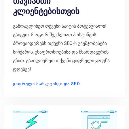
თავიანთი
კლიენტებისთვის
გამოავლინეთ თქვენი საიტის პოტენციალი!
გაიგეთ, როგორ შეუძლიათ ჰოსტინგის
პროვაიდერებს თქვენი SEO-ს გაუმჯობესება
სიჩქარის, უსაფრთხოებისა და მხარდაჭერის
გზით. გააძლიერეთ თქვენი ციფრული ყოფნა
დღესვე!
ᲪᲘᲤᲠᲣᲚᲘ ᲛᲐᲠᲙᲔᲢᲘᲜᲒᲘ ᲓᲐ SEO