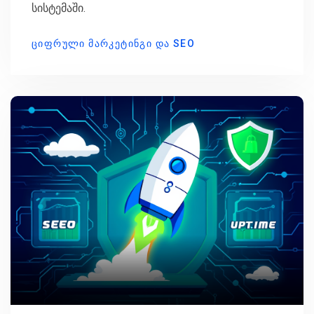
სისტემაში.
ᲪᲘᲤᲠᲣᲚᲘ ᲛᲐᲠᲙᲔᲢᲘᲜᲒᲘ ᲓᲐ SEO