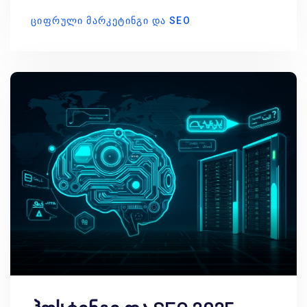
ᲪᲘᲤᲠᲣᲚᲘ ᲛᲐᲠᲙᲔᲢᲘᲜᲒᲘ ᲓᲐ SEO