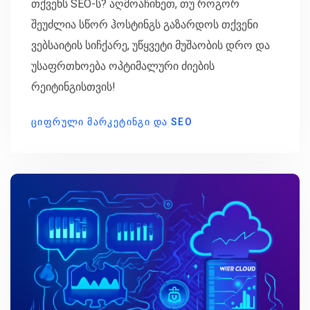
თქვენს SEO-ს? აღმოაჩინეთ, თუ როგორ
შეუძლია სწორ ჰოსტინგს გაზარდოს თქვენი
ვებსაიტის სიჩქარე, უწყვეტი მუშაობის დრო და
უსაფრთხოება ოპტიმალური ძიების
რეიტინგისთვის!
ᲪᲘᲤᲠᲣᲚᲘ ᲛᲐᲠᲙᲔᲢᲘᲜᲒᲘ ᲓᲐ SEO