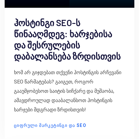
ჰოსტინგი SEO-ს
წინააღმდეგ: ხარჯებისა
და შესრულების
დაბალანსება ზრდისთვის
ხომ არ გიჯდებათ თქვენი ჰოსტინგის არჩევანი
SEO წარმატებას? გაიგეთ, როგორ
გააუმჯობესოთ საიტის სიჩქარე და მუშაობა,
ამავდროულად დააბალანსოთ ჰოსტინგის
ხარჯები მდგრადი ზრდისთვის!
ᲪᲘᲤᲠᲣᲚᲘ ᲛᲐᲠᲙᲔᲢᲘᲜᲒᲘ ᲓᲐ SEO