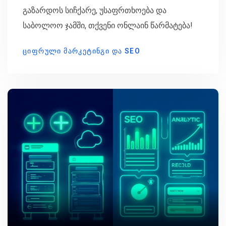
გაზარდოს სიჩქარე, უსაფრთხოება და
საბოლოო ჯამში, თქვენი ონლაინ წარმატება!
ᲪᲘᲤᲠᲣᲚᲘ ᲛᲐᲠᲙᲔᲢᲘᲜᲒᲘ ᲓᲐ SEO