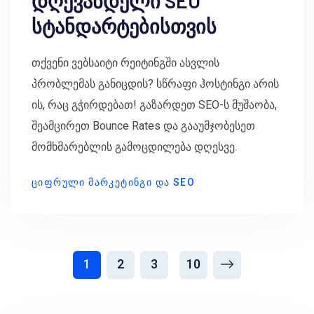
დღევანდელი SEO
სტანდარტებისთვის
თქვენი ვებსაიტი რეიტინგში ასვლის
პრობლემას განიცდის? სწრაფი ჰოსტინგი არის
ის, რაც გჭირდებათ! გაზარდეთ SEO-ს მუშაობა,
შეამცირეთ Bounce Rates და გააუმჯობესეთ
მომხმარებლის გამოცდილება დღესვე.
ᲪᲘᲤᲠᲣᲚᲘ ᲛᲐᲠᲙᲔᲢᲘᲜᲒᲘ ᲓᲐ SEO
1
2
3
10