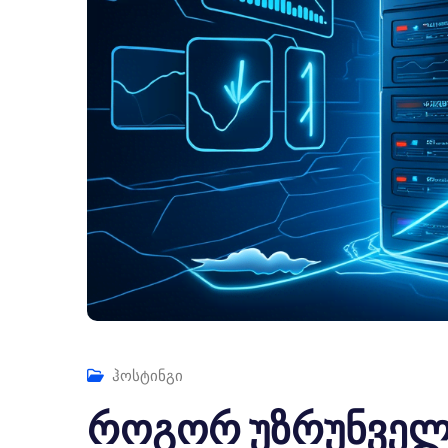
ჰოსტინგი
როგორ უზრუნველ