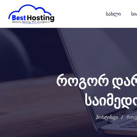
გადასვლა
კონტენტზე
Სახლი
Სი
როგორ დარწ
საიმედ
ჰოსტინგი
/
როგ