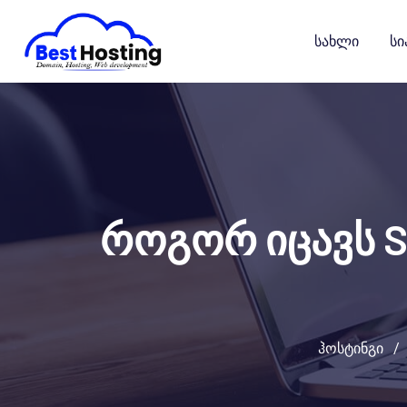
გადასვლა
კონტენტზე
Სახლი
Სი
როგორ იცავს S
ჰოსტინგი
/