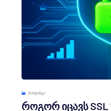
ჰოსტინგი
როგორ იცავს SSL