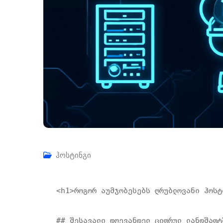
ჰოსტინგი
<h1>როგორ აუმჯობესებს ღრუბლოვანი ჰოსტ
## შესავალი დღევანდელ ციფრულ ლანდშაფტ