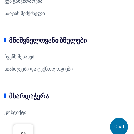
ვებ-განვითარება
საიტის შემქმნელი
მნიშვნელოვანი ბმულები
ჩვენს შესახებ
სიახლეები და ტექნოლოგიები
მხარდაჭერა
კონტაქტი
Chat
KA