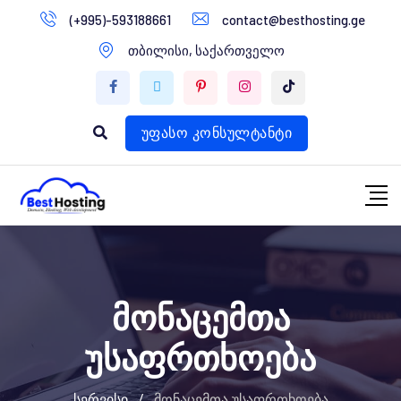
(+995)-593188661
contact@besthosting.ge
დომენები
თბილისი, საქართველო
ვებ ჰოსტინგი
ვებ სტუდია
უფასო კონსულტანტი
მონაცემთა
უსაფრთხოება
სერვისი
/
მონაცემთა უსაფრთხოება